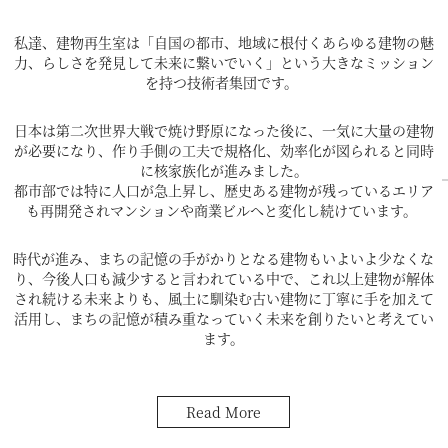
私達、建物再生室は「自国の都市、
地域に根付くあらゆる建物の魅
力、らしさを発見して
未来に繋いでいく」という大きなミッション
を持つ技術者集団です。
日本は第二次世界大戦で焼け野原になった後に、一気に大量の建物
が必要になり、
作り手側の工夫で規格化、効率化が図られると同時
に核家族化が進みました。
都市部では特に人口が急上昇し、歴史ある建物が残っているエリア
も再開発され
マンションや商業ビルへと変化し続けています。
時代が進み、まちの記憶の手がかりとなる建物もいよいよ少なくな
り、
今後人口も減少すると言われている中で、これ以上建物が解体
され続ける未来よりも、
風土に馴染む古い建物に丁寧に手を加えて
活用し、
まちの記憶が積み重なっていく未来を創りたいと考えてい
ます。
Read More