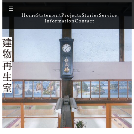
Home
Statement
Projects
Stories
Service
Information
Contact
Project